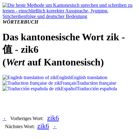
WÖRTERBUCH
Das kantonesische Wort zik -
值 - zik6
(
Wert
auf Kantonesisch)
English
English translation
Français
Traduction française
Español
Traducción española
zik6
‹
Vorheriges Wort:
zik6
Nächstes Wort:
›