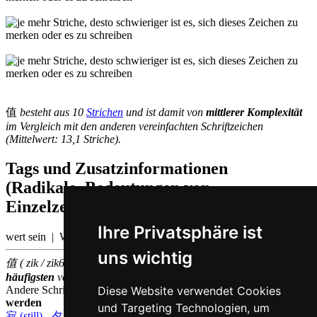
值
besteht aus 10
Strichen
und ist damit von
mittlerer Komplexität
im Vergleich mit den anderen vereinfachten Schriftzeichen
(Mittelwert: 13,1 Striche).
Tags und Zusatzinformationen
(Radikale, Bedeutungen von
Einzelzeichen, Komposita etc.)
Ihre Privatsphäre ist
wert sein | Wert
uns wichtig
值 ( zik / zik6 ) gehört zu den
1000
im chinesischen Sprachraum am
häufigsten
verwendeten
Einzelzeichen
(Platz
771
)
Diese Website verwendet Cookies
Andere Schriftzeichen, die auf Kantonesisch
zik6 ausgesprochen
werden
und Targeting Technologien, um
寂 (still)
,
夕 (Abend)
,
席 (Sitz)
,
植 (pflanzen)
,
直 (gerade)