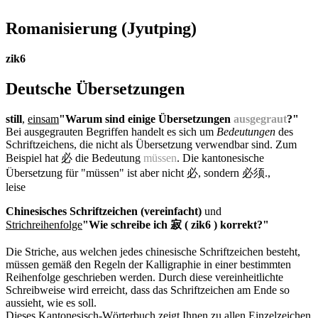
Romanisierung
(Jyutping)
zik6
Deutsche Übersetzungen
still
,
einsam
"Warum sind einige Übersetzungen
ausgegraut
?"
Bei ausgegrauten Begriffen handelt es sich um
Bedeutungen
des
Schriftzeichens, die nicht als Übersetzung verwendbar sind. Zum
Beispiel hat 必 die Bedeutung
müssen
. Die kantonesische
Übersetzung für "müssen" ist aber nicht 必, sondern 必须.
,
leise
Chinesisches Schriftzeichen (vereinfacht)
und
Strichreihenfolge
"Wie schreibe ich 寂 ( zik6 ) korrekt?"
Die Striche, aus welchen jedes chinesische Schriftzeichen besteht,
müssen gemäß den Regeln der Kalligraphie in einer bestimmten
Reihenfolge geschrieben werden. Durch diese vereinheitlichte
Schreibweise wird erreicht, dass das Schriftzeichen am Ende so
aussieht, wie es soll.
Dieses Kantonesisch-Wörterbuch zeigt Ihnen zu allen Einzelzeichen