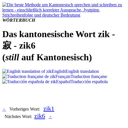
WÖRTERBUCH
Das kantonesische Wort zik -
寂 - zik6
(
still
auf Kantonesisch)
English
English translation
Français
Traduction française
Español
Traducción española
zik1
‹
Vorheriges Wort:
zik6
Nächstes Wort:
›