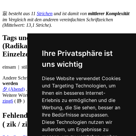
寂
besteht aus 11
Strichen
und ist damit von
mittlerer Komplexität
im Vergleich mit den anderen vereinfachten Schriftzeichen
(Mittelwert: 13,1 Striche).
Tags und Zusatzinformationen
(Radikale, Bedeutungen von
Ihre Privatsphäre ist
Einzelzeichen, Komposita etc.)
uns wichtig
einsam | still
Diese Website verwendet Cookies
Andere Schriftzeichen, die auf Kantonesisch
zik6 ausgesprochen
werden
und Targeting Technologien, um
夕 (Abend)
,
席 (Sitz)
,
值 (Wert)
,
植 (pflanzen)
,
直 (gerade)
Ihnen ein besseres Internet-
Weitere Wörter, die ebenfalls
still auf Kantonesisch
bedeuten
Erlebnis zu ermöglichen und die
zing6
( 静 )
Werbung, die Sie sehen, besser an
Fehlende oder falsche Übersetzung für
寂
Ihre Bedürfnisse anzupassen.
Diese Technologien nutzen wir
( zik / zik6 )
melden
außerdem, um Ergebnisse zu