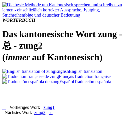
WÖRTERBUCH
Das kantonesische Wort zung -
总 - zung2
(
immer
auf Kantonesisch)
English
English translation
Français
Traduction française
Español
Traducción española
‹
Vorheriges Wort:
zung1
Nächstes Wort:
zung3
›