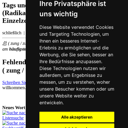
Ihre Privatsphäre ist
Tags und Zusatzinformationen
(Radikale, Bedeutungen von
uns wichtig
Einzelzeichen, Komposita etc.)
Diese Website verwendet Cookies
schließlich | insgesamt
und Targeting Technologien, um
Ihnen ein besseres Internet-
总 ( zung / zung2 ) gehört zu den
500
im chinesischen Sprachraum
Erlebnis zu ermöglichen und die
am
häufigsten
verwendeten
Einzelzeichen
(Platz
205
)
Werbung, die Sie sehen, besser an
Fehlende oder falsche Übersetzung für
总
Ihre Bedürfnisse anzupassen.
Diese Technologien nutzen wir
( zung / zung2 )
melden
außerdem, um Ergebnisse zu
messen, um zu verstehen, woher
Schreiben Sie uns!
Ihr Feedback und konstruktive Kritik sind stets
willkommen.
unsere Besucher kommen oder um
unsere Website weiter zu
entwickeln.
Neues Wort nachschlagen:
Alle akzeptieren
Listensuche