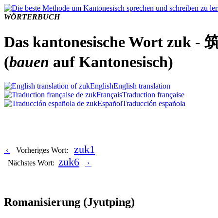
WÖRTERBUCH
Das kantonesische Wort zuk - 筑
(
bauen
auf Kantonesisch)
English
English translation
Français
Traduction française
Español
Traducción española
zuk1
‹
Vorheriges Wort:
zuk6
Nächstes Wort:
›
Romanisierung
(Jyutping)