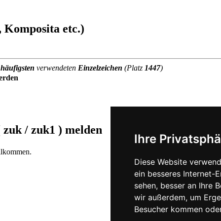
 Komposita etc.)
m
häufigsten
verwendeten
Einzelzeichen
(Platz
1447
)
erden
 zuk / zuk1 )
melden
Ihre Privatsphä
illkommen.
Diese Website verwend
ein besseres Internet-
sehen, besser an Ihre 
wir außerdem, um Erge
Besucher kommen oder 