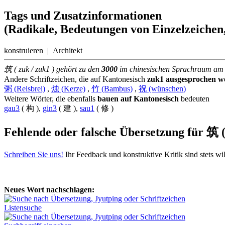
Tags und Zusatzinformationen
(Radikale, Bedeutungen von Einzelzeichen,
konstruieren | Architekt
筑 ( zuk / zuk1 ) gehört zu den
3000
im chinesischen Sprachraum a
Andere Schriftzeichen, die auf Kantonesisch
zuk1 ausgesprochen w
粥 (Reisbrei)
,
烛 (Kerze)
,
竹 (Bambus)
,
祝 (wünschen)
Weitere Wörter, die ebenfalls
bauen auf Kantonesisch
bedeuten
gau3
( 构 ),
gin3
( 建 ),
sau1
( 修 )
Fehlende oder falsche Übersetzung für
筑 (
Schreiben Sie uns!
Ihr Feedback und konstruktive Kritik sind stets w
Neues Wort nachschlagen:
Listensuche