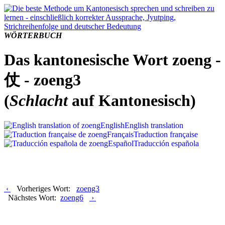
WÖRTERBUCH
Das kantonesische Wort zoeng -
仗 - zoeng3
(
Schlacht
auf Kantonesisch)
English
English translation
Français
Traduction française
Español
Traducción española
‹
Vorheriges Wort:
zoeng3
Nächstes Wort:
zoeng6
›