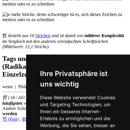
哲
besteht aus 10
Strichen
und ist damit von
mittlerer Komplexität
im Vergleich mit den anderen vereinfachten Schriftzeichen
(Mittelwert: 13,1 Striche).
Tags und Zusatzinformationen
(Radikale, Bedeutungen von
Ihre Privatsphäre ist
Einzelzeichen, Komposita etc.)
uns wichtig
weise | Philosoph
Diese Website verwendet Cookies
哲 ( zit / zit3 ) gehört zu den
3000
im chinesischen Sprachraum am
häufigsten
verwendeten
Einzelzeichen
(Platz
1345
)
und Targeting Technologien, um
Andere Schriftzeichen, die auf Kantonesisch
zit3 ausgesprochen
Ihnen ein besseres Internet-
werden
Erlebnis zu ermöglichen und die
节 (Fest)
,
折 (schnipsen)
,
捷 (schnell)
Werbung, die Sie sehen, besser an