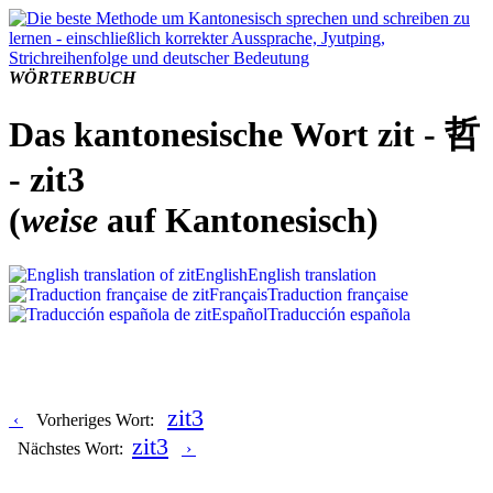
WÖRTERBUCH
Das kantonesische Wort zit - 哲
- zit3
(
weise
auf Kantonesisch)
English
English translation
Français
Traduction française
Español
Traducción española
zit3
‹
Vorheriges Wort:
zit3
Nächstes Wort:
›