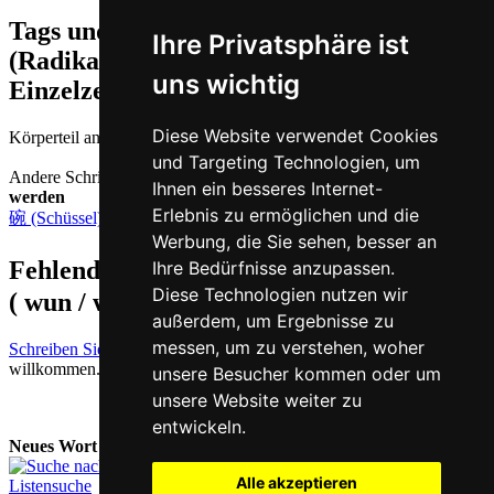
Tags und Zusatzinformationen
Ihre Privatsphäre ist
(Radikale, Bedeutungen von
uns wichtig
Einzelzeichen, Komposita etc.)
Diese Website verwendet Cookies
Körperteil andeutendes Radikal | Handgelenk
und Targeting Technologien, um
Andere Schriftzeichen, die auf Kantonesisch
wun2 ausgesprochen
Ihnen ein besseres Internet-
werden
Erlebnis zu ermöglichen und die
碗 (Schüssel)
Werbung, die Sie sehen, besser an
Fehlende oder falsche Übersetzung für
腕
Ihre Bedürfnisse anzupassen.
Diese Technologien nutzen wir
( wun / wun2 )
melden
außerdem, um Ergebnisse zu
messen, um zu verstehen, woher
Schreiben Sie uns!
Ihr Feedback und konstruktive Kritik sind stets
willkommen.
unsere Besucher kommen oder um
unsere Website weiter zu
entwickeln.
Neues Wort nachschlagen:
Alle akzeptieren
Listensuche