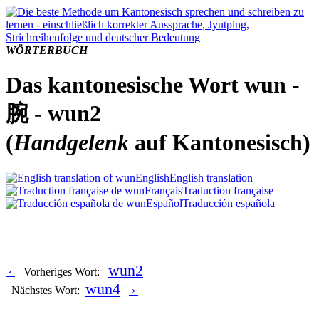
WÖRTERBUCH
Das kantonesische Wort wun -
腕 - wun2
(
Handgelenk
auf Kantonesisch)
English
English translation
Français
Traduction française
Español
Traducción española
wun2
‹
Vorheriges Wort:
wun4
Nächstes Wort:
›