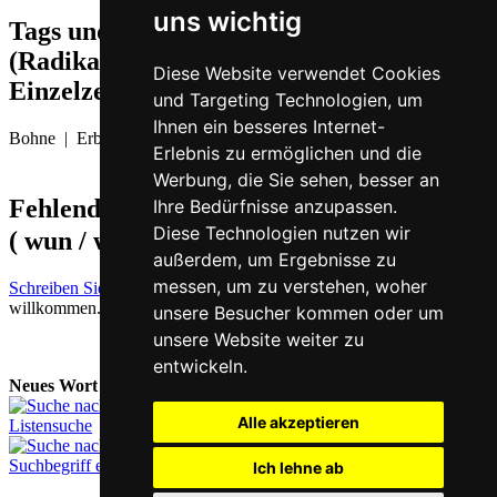
uns wichtig
Tags und Zusatzinformationen
(Radikale, Bedeutungen von
Diese Website verwendet Cookies
Einzelzeichen, Komposita etc.)
und Targeting Technologien, um
Ihnen ein besseres Internet-
Bohne | Erbse
Erlebnis zu ermöglichen und die
Werbung, die Sie sehen, besser an
Fehlende oder falsche Übersetzung für
豌
Ihre Bedürfnisse anzupassen.
Diese Technologien nutzen wir
( wun / wun1 )
melden
außerdem, um Ergebnisse zu
messen, um zu verstehen, woher
Schreiben Sie uns!
Ihr Feedback und konstruktive Kritik sind stets
willkommen.
unsere Besucher kommen oder um
unsere Website weiter zu
entwickeln.
Neues Wort nachschlagen:
Alle akzeptieren
Listensuche
Suchbegriff eingeben
Ich lehne ab