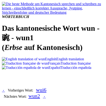
WÖRTERBUCH
Das kantonesische Wort wun -
豌 - wun1
(
Erbse
auf Kantonesisch)
English
English translation
Français
Traduction française
Español
Traducción española
wui6
‹
Vorheriges Wort:
wun2
Nächstes Wort:
›