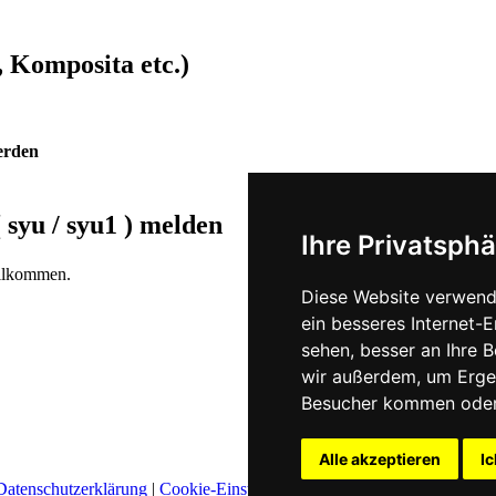
 Komposita etc.)
erden
 syu / syu1 )
melden
Ihre Privatsphä
illkommen.
Diese Website verwend
ein besseres Internet-
sehen, besser an Ihre 
wir außerdem, um Erge
Besucher kommen oder 
Alle akzeptieren
Ic
Datenschutzerklärung
|
Cookie-Einstellungen