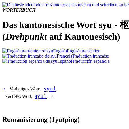
WÖRTERBUCH
Das kantonesische Wort syu - 枢
(
Drehpunkt
auf Kantonesisch)
English
English translation
Français
Traduction française
Español
Traducción española
syu1
‹
Vorheriges Wort:
syu1
Nächstes Wort:
›
Romanisierung
(Jyutping)