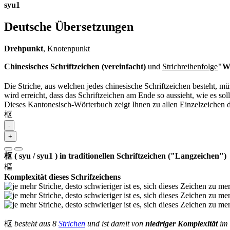
syu1
Deutsche Übersetzungen
Drehpunkt
, Knotenpunkt
Chinesisches Schriftzeichen (vereinfacht)
und
Strichreihenfolge
"Wi
Die Striche, aus welchen jedes chinesische Schriftzeichen besteht, 
wird erreicht, dass das Schriftzeichen am Ende so aussieht, wie es soll
Dieses Kantonesisch-Wörterbuch zeigt Ihnen zu allen Einzelzeichen 
枢
-
+
枢 ( syu / syu1 ) in traditionellen Schriftzeichen ("Langzeichen")
樞
Komplexität dieses Schrifzeichens
枢
besteht aus 8
Strichen
und ist damit von
niedriger Komplexität
im 