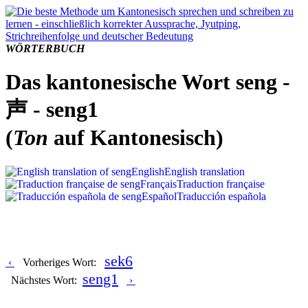
WÖRTERBUCH
Das kantonesische Wort seng -
声 - seng1
(
Ton
auf Kantonesisch)
English
English translation
Français
Traduction française
Español
Traducción española
sek6
‹
Vorheriges Wort:
seng1
Nächstes Wort:
›