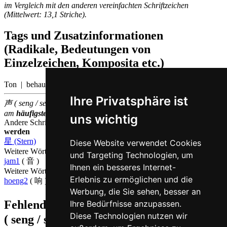
im Vergleich mit den anderen vereinfachten Schriftzeichen
(Mittelwert: 13,1 Striche).
Tags und Zusatzinformationen
(Radikale, Bedeutungen von
Einzelzeichen, Komposita etc.)
Ton | behaupten
Ihre Privatsphäre ist
声 ( seng / seng1 ) gehört zu den
500
im chinesischen Sprachraum
am
häufigsten
verwendeten
Einzelzeichen
(Platz
128
)
uns wichtig
Andere Schriftzeichen, die auf Kantonesisch
seng1 ausgesprochen
werden
星 (Stern)
Diese Website verwendet Cookies
Weitere Wörter, die ebenfalls
Ton auf Kantonesisch
bedeuten
und Targeting Technologien, um
jam1
( 音 )
Ihnen ein besseres Internet-
Weitere Wörter, die ebenfalls
Geräusch auf Kantonesisch
bedeuten
Erlebnis zu ermöglichen und die
hoeng2
( 响 )
Werbung, die Sie sehen, besser an
Fehlende oder falsche Übersetzung für
声
Ihre Bedürfnisse anzupassen.
Diese Technologien nutzen wir
( seng / seng1 )
melden