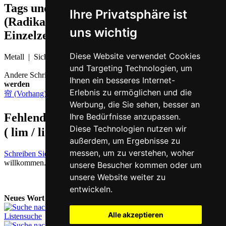
Tags und Zusatzinformationen
Ihre Privatsphäre ist
(Radikale, Bedeutungen von
uns wichtig
Einzelzeichen, Komposita etc.)
Diese Website verwendet Cookies
Metall | Sichel
und Targeting Technologien, um
Andere Schriftzeichen, die auf Kantonesisch
lim4 ausgesprochen
Ihnen ein besseres Internet-
werden
Erlebnis zu ermöglichen und die
帘 (Vorhang)
,
廉 (preiswert)
Werbung, die Sie sehen, besser an
Fehlende oder falsche Übersetzung für
镰
Ihre Bedürfnisse anzupassen.
Diese Technologien nutzen wir
( lim / lim4 )
melden
außerdem, um Ergebnisse zu
messen, um zu verstehen, woher
Schreiben Sie uns!
Ihr Feedback und konstruktive Kritik sind stets
willkommen.
unsere Besucher kommen oder um
unsere Website weiter zu
entwickeln.
Neues Wort nachschlagen:
Alle akzeptieren
Listensuche