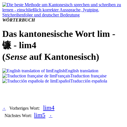
WÖRTERBUCH
Das kantonesische Wort lim -
镰 - lim4
(
Sense
auf Kantonesisch)
English
English translation
Français
Traduction française
Español
Traducción española
lim4
‹
Vorheriges Wort:
lim5
Nächstes Wort:
›