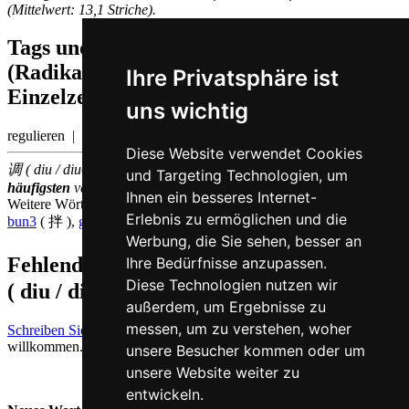
(Mittelwert: 13,1 Striche).
Tags und Zusatzinformationen
(Radikale, Bedeutungen von
Ihre Privatsphäre ist
Einzelzeichen, Komposita etc.)
uns wichtig
regulieren | Koordinierung
Diese Website verwendet Cookies
调 ( diu / diu6 ) gehört zu den
500
im chinesischen Sprachraum am
und Targeting Technologien, um
häufigsten
verwendeten
Einzelzeichen
(Platz
482
)
Ihnen ein besseres Internet-
Weitere Wörter, die ebenfalls
mischen auf Kantonesisch
bedeuten
Erlebnis zu ermöglichen und die
bun3
( 拌 ),
gaau2
( 搅 ),
zaap6
( 杂 )
Werbung, die Sie sehen, besser an
Fehlende oder falsche Übersetzung für
调
Ihre Bedürfnisse anzupassen.
Diese Technologien nutzen wir
( diu / diu6 )
melden
außerdem, um Ergebnisse zu
messen, um zu verstehen, woher
Schreiben Sie uns!
Ihr Feedback und konstruktive Kritik sind stets
willkommen.
unsere Besucher kommen oder um
unsere Website weiter zu
entwickeln.