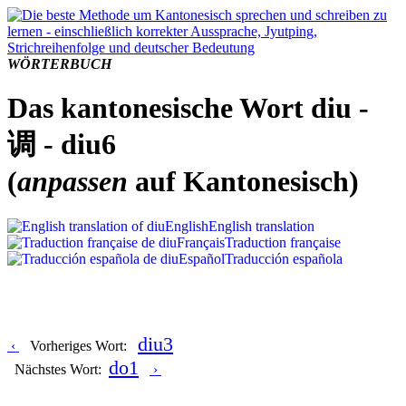
WÖRTERBUCH
Das kantonesische Wort diu -
调 - diu6
(
anpassen
auf Kantonesisch)
English
English translation
Français
Traduction française
Español
Traducción española
diu3
‹
Vorheriges Wort:
do1
Nächstes Wort:
›