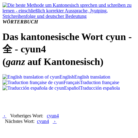
WÖRTERBUCH
Das kantonesische Wort cyun -
全 - cyun4
(
ganz
auf Kantonesisch)
English
English translation
Français
Traduction française
Español
Traducción española
‹
Vorheriges Wort:
cyun4
Nächstes Wort:
cyun4
›