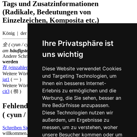
Tags und Zusatzinformationen
(Radikale, Bedeutungen von
Einzelzeichen, Komposita etc.)
König | der König regiert über die gesamte Nation
Ihre Privatsphäre ist
全 ( cyun / cyun4 ) gehört zu den
500
im chinesischen Sprachraum
am
häufigsten
verwendeten
Einzelzeichen
(Platz
129
)
uns wichtig
Andere Schriftzeichen, die auf Kantonesisch
cyun4 ausgesprochen
werden
存 (einzahlen)
,
泉 (Quelle)
,
传 (Biographie)
Diese Website verwendet Cookies
Weitere Wörter, die ebenfalls
ganz auf Kantonesisch
bedeuten
und Targeting Technologien, um
jat1
( 一 )
Ihnen ein besseres Internet-
Weitere Wörter, die ebenfalls
komplett auf Kantonesisch
bedeuten
Erlebnis zu ermöglichen und die
cit3
( 彻 )
Werbung, die Sie sehen, besser an
Fehlende oder falsche Übersetzung für
全
Ihre Bedürfnisse anzupassen.
Diese Technologien nutzen wir
( cyun / cyun4 )
melden
außerdem, um Ergebnisse zu
messen, um zu verstehen, woher
Schreiben Sie uns!
Ihr Feedback und konstruktive Kritik sind stets
willkommen.
unsere Besucher kommen oder um