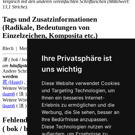
Vergleich mit den anderen vereinfachten Schriftzeichen (Mittelwert:
13,1 Striche).
Tags und Zusatzinformationen
(Radikale, Bedeutungen von
Einzelzeichen, Komposita etc.)
Blech | Membran
Ihre Privatsphäre ist
薄 ( bok / bok6 ) gehört zu den
3000
im chinesischen Sprachraum
am
häufigsten
verwendeten
Einzelzeichen
(Platz
1446
)
uns wichtig
Andere Schriftzeichen, die auf Kantonesisch
bok6 ausgesprochen
werden
雹 (Hagel)
,
泺 (Luofluss)
,
泊 (See)
Diese Website verwendet Cookies
Weitere Wörter, die ebenfalls
dünn auf Kantonesisch
bedeuten
und Targeting Technologien, um
daam6
( 淡 ),
sai3
( 细 ),
sau3
( 瘦 )
Ihnen ein besseres Internet-
Weitere Wörter, die ebenfalls
fade auf Kantonesisch
bedeuten
Erlebnis zu ermöglichen und die
daam6
( 淡 )
Werbung, die Sie sehen, besser an
Fehlende oder falsche Übersetzung für
薄
Ihre Bedürfnisse anzupassen.
Diese Technologien nutzen wir
( bok / bok6 )
melden
außerdem, um Ergebnisse zu