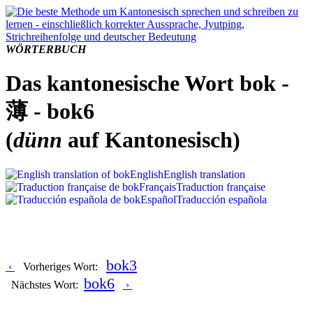
WÖRTERBUCH
Das kantonesische Wort bok -
薄 - bok6
(
dünn
auf Kantonesisch)
English
English translation
Français
Traduction française
Español
Traducción española
bok3
‹
Vorheriges Wort:
bok6
Nächstes Wort:
›