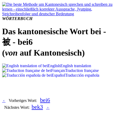
WÖRTERBUCH
Das kantonesische Wort bei -
被 - bei6
(
von
auf Kantonesisch)
English
English translation
Français
Traduction française
Español
Traducción española
bei6
‹
Vorheriges Wort:
bek3
Nächstes Wort:
›