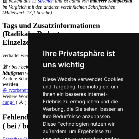
被
besteht aus 11
Strichen
und ist damit von
mittlerer Komplexität
im Vergleich mit den anderen vereinfachten Schriftzeichen
(Mittelwert: 13,1 Striche).
Tags und Zusatzinformationen
(Radikale, Bedeutungen von
Einzelzeichen, Komposita etc.)
Ihre Privatsphäre ist
verhaftet werden | passiv
uns wichtig
被 ( bei / bei6 ) gehört zu den
500
im chinesischen Sprachraum am
häufigsten
verwendeten
Einzelzeichen
(Platz
159
)
Diese Website verwendet Cookies
Andere Schriftzeichen, die auf Kantonesisch
bei6 ausgesprochen
werden
und Targeting Technologien, um
备 (vorbereiten)
,
鼻 (Nase)
,
避 (meiden)
Ihnen ein besseres Internet-
Weitere Wörter, die ebenfalls
von auf Kantonesisch
bedeuten
Erlebnis zu ermöglichen und die
cung4
( 从 )
Werbung, die Sie sehen, besser an
Fehlende oder falsche Übersetzung für
被
Ihre Bedürfnisse anzupassen.
Diese Technologien nutzen wir
( bei / bei6 )
melden
außerdem, um Ergebnisse zu
messen, um zu verstehen, woher